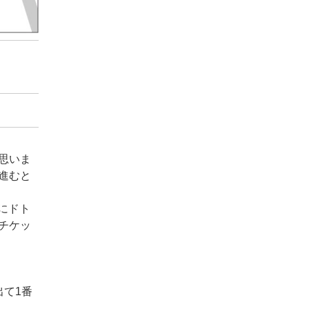
思いま
進むと
にドト
チケッ
出て1番