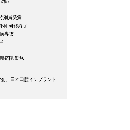
出場）
会特別賞受賞
外科 研修終了
周病専攻
得
 新宿院 勤務
学会、日本口腔インプラント