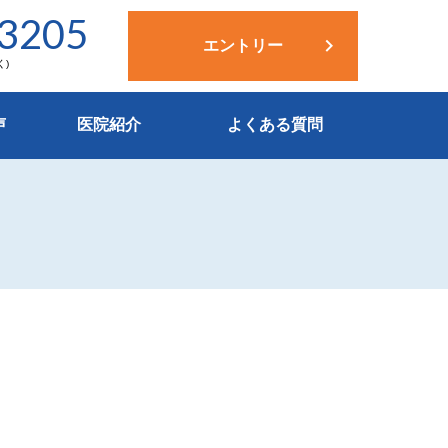
-3205
keyboard_arrow_right
エントリー
く)
声
医院紹介
よくある質問