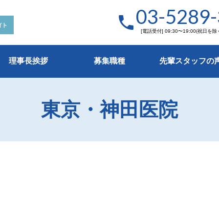
03-5289
phone
宿医院
横浜医院
[電話受付] 09:30〜19:00(祝日を除
理事長挨拶
募集職種
先輩スタッフの
東京・神田医院